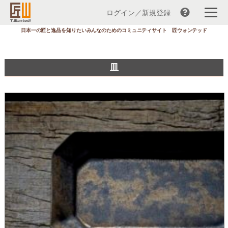
ログイン／新規登録
コ
日本一の匠と逸品を知りたいみんなのためのコミュニティサイト 匠ウォンテッド
ン
テ
ン
皿
ツ
へ
ス
キ
ッ
プ