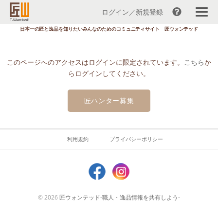
ログイン／新規登録
コ
日本一の匠と逸品を知りたいみんなのためのコミュニティサイト 匠ウォンテッド
ン
テ
ン
このページへのアクセスはログインに限定されています。
こちら
か
ツ
らログインしてください。
へ
ス
匠ハンター募集
キ
ッ
プ
利用規約
プライバシーポリシー
© 2026
匠ウォンテッド-職人・逸品情報を共有しよう-