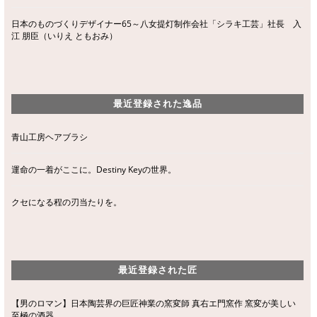
日本のものづくりデザイナー65～八女提灯制作会社「シラキ工芸」社長 入
江 朋臣（いりえ ともおみ）
最近登録された逸品
青山工房ヘアブラシ
運命の一着がここに。Destiny Keyの世界。
クセになる程の刃当たりを。
最近登録された匠
【男のロマン】日本陶芸界の巨匠神業の窯変師 真右エ門窯作 窯変が美しい
至極の酒器