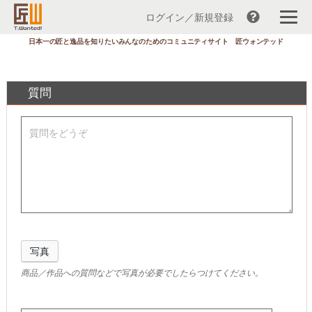
ログイン／新規登録
コ
日本一の匠と逸品を知りたいみんなのためのコミュニティサイト 匠ウォンテッド
ン
テ
ン
質問
ツ
へ
ス
キ
ッ
プ
写真
商品／作品への質問などで写真が必要でしたらつけてください。