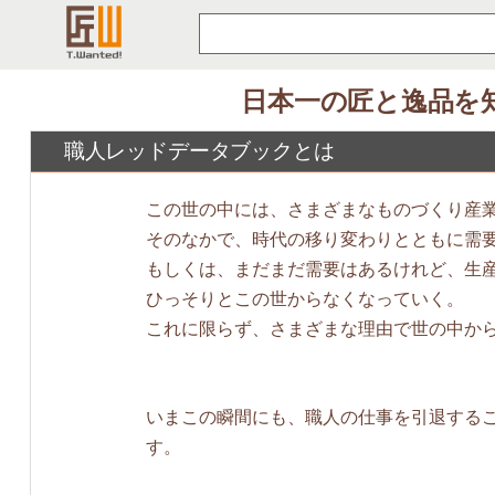
コ
ン
テ
日本一の匠と逸品を
ン
ツ
職人レッドデータブックとは
へ
ス
この世の中には、さまざまなものづくり産業
キ
そのなかで、時代の移り変わりとともに需
ッ
もしくは、まだまだ需要はあるけれど、生
プ
ひっそりとこの世からなくなっていく。
これに限らず、さまざまな理由で世の中か
いまこの瞬間にも、職人の仕事を引退する
す。