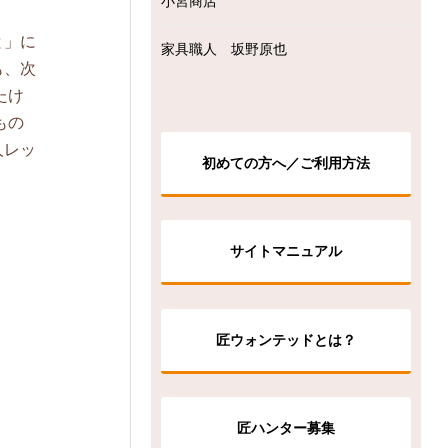
小宮商店
と」に
家具職人 坂野原也
も、次
たけ
もの
人レッ
初めての方へ／ご利用方法
サイトマニュアル
匠ウォンテッドとは？
匠ハンター募集