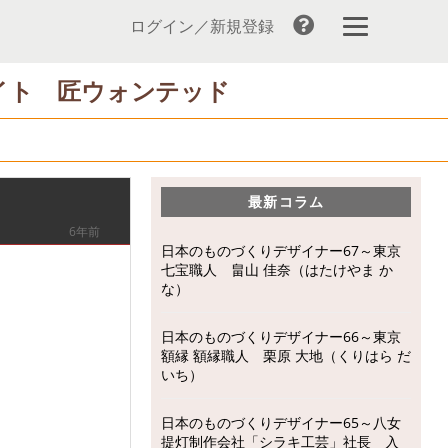
ログイン／新規登録
イト 匠ウォンテッド
最新コラム
6年前
日本のものづくりデザイナー67～東京
七宝職人 畠山 佳奈（はたけやま か
な）
日本のものづくりデザイナー66～東京
額縁 額縁職人 栗原 大地（くりはら だ
いち）
日本のものづくりデザイナー65～八女
提灯制作会社「シラキ工芸」社長 入