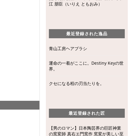
江 朋臣（いりえ ともおみ）
最近登録された逸品
青山工房ヘアブラシ
運命の一着がここに。Destiny Keyの世
界。
クセになる程の刃当たりを。
最近登録された匠
【男のロマン】日本陶芸界の巨匠神業
の窯変師 真右エ門窯作 窯変が美しい至