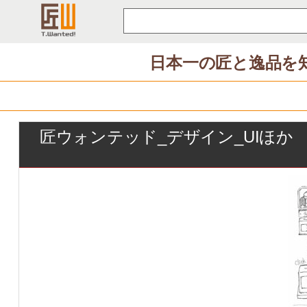
コ
ン
テ
日本一の匠と逸品を
ン
ツ
へ
ス
匠ウォンテッド_デザイン_UIほか
キ
ッ
プ