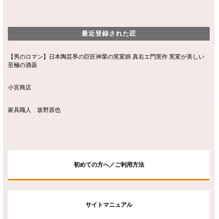
最近登録された匠
【男のロマン】日本陶芸界の巨匠神業の窯変師 真右エ門窯作 窯変が美しい
至極の酒器
小宮商店
家具職人 坂野原也
初めての方へ／ご利用方法
サイトマニュアル