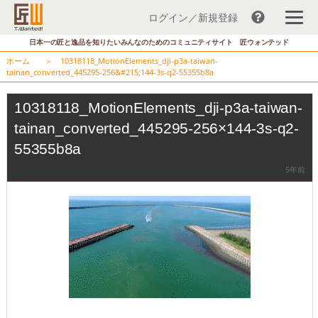
ログイン／新規登録
コ
日本一の匠と逸品を知りたいみんなのためのコミュニティサイト 匠ウォンテッド
ン
ホーム
＞
10318118_MotionElements_dji-p3a-taiwan-
テ
tainan_converted_445295-256&#215;144-3s-q2-55355b8a
ン
ツ
10318118_MotionElements_dji-p3a-taiwan-
へ
tainan_converted_445295-256×144-3s-q2-
ス
55355b8a
キ
ッ
5年前
プ