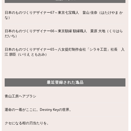
日本のものづくりデザイナー67～東京七宝職人 畠山 佳奈（はたけやま か
な）
日本のものづくりデザイナー66～東京額縁 額縁職人 栗原 大地（くりはら
だいち）
日本のものづくりデザイナー65～八女提灯制作会社「シラキ工芸」社長 入
江 朋臣（いりえ ともおみ）
最近登録された逸品
青山工房ヘアブラシ
運命の一着がここに。Destiny Keyの世界。
クセになる程の刃当たりを。