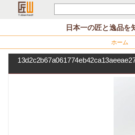
コ
ン
テ
日本一の匠と逸品を
ン
ツ
ホーム
へ
ス
13d2c2b67a061774eb42ca13aeeae2
キ
ッ
プ