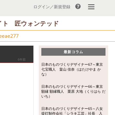
ログイン／新規登録
イト 匠ウォンテッド
eeae277
最新コラム
6年前
日本のものづくりデザイナー67～東京
七宝職人 畠山 佳奈（はたけやま か
な）
日本のものづくりデザイナー66～東京
額縁 額縁職人 栗原 大地（くりはら だ
いち）
日本のものづくりデザイナー65～八女
提灯制作会社「シラキ工芸」社長 入