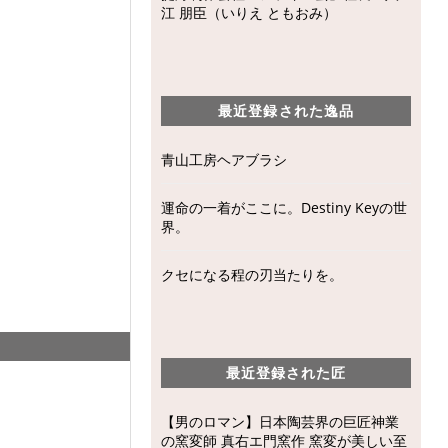
江 朋臣（いりえ ともおみ）
最近登録された逸品
青山工房ヘアブラシ
運命の一着がここに。Destiny Keyの世
界。
クセになる程の刃当たりを。
最近登録された匠
【男のロマン】日本陶芸界の巨匠神業
の窯変師 真右エ門窯作 窯変が美しい至