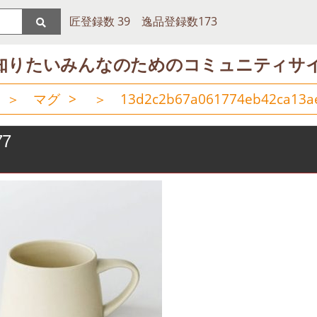
匠登録数 39 逸品登録数173
知りたいみんなのためのコミュニティサ
＞
マグ
> ＞
13d2c2b67a061774eb42ca13a
77