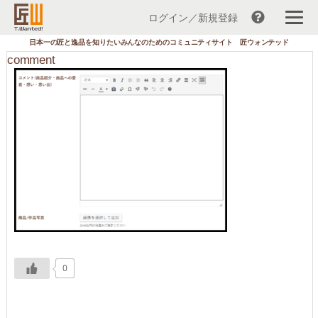
ログイン／新規登録
コ
日本一の匠と逸品を知りたいみんなのためのコミュニティサイト 匠ウォンテッド
ン
comment
テ
ン
ツ
へ
ス
キ
ッ
プ
0