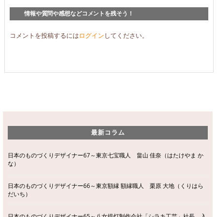
情報や質問や感想などコメントを残そう！
コメントを投稿するには
ログイン
してください。
最新コラム
日本のものづくりデザイナー67～東京七宝職人 畠山 佳奈（はたけやま か
な）
日本のものづくりデザイナー66～東京額縁 額縁職人 栗原 大地（くりはら
だいち）
日本のものづくりデザイナー65～八女提灯制作会社「シラキ工芸」社長 入