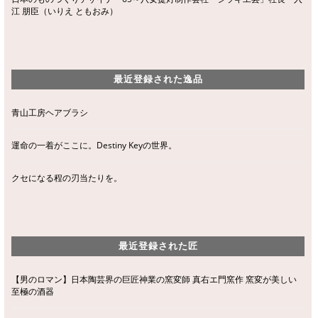
江 朋臣（いりえ ともおみ）
最近登録された逸品
青山工房ヘアブラシ
運命の一着がここに。Destiny Keyの世界。
クセになる程の刃当たりを。
最近登録された匠
【男のロマン】日本陶芸界の巨匠神業の窯変師 真右エ門窯作 窯変が美しい
至極の酒器