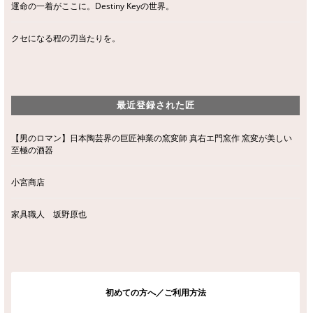
運命の一着がここに。Destiny Keyの世界。
クセになる程の刃当たりを。
最近登録された匠
【男のロマン】日本陶芸界の巨匠神業の窯変師 真右エ門窯作 窯変が美しい
至極の酒器
小宮商店
家具職人 坂野原也
初めての方へ／ご利用方法