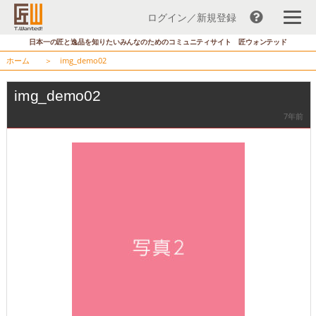
ログイン／新規登録
コ
日本一の匠と逸品を知りたいみんなのためのコミュニティサイト 匠ウォンテッド
ン
ホーム
＞
img_demo02
テ
ン
img_demo02
ツ
7年前
へ
ス
キ
ッ
プ