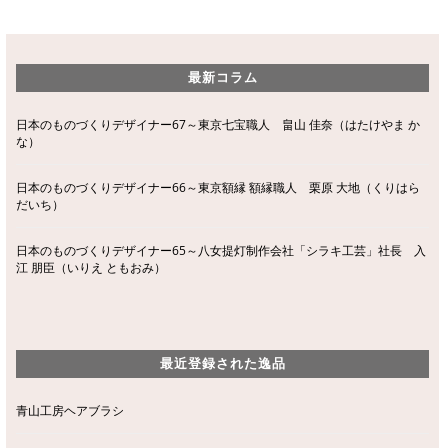
最新コラム
日本のものづくりデザイナー67～東京七宝職人 畠山 佳奈（はたけやま か
な）
日本のものづくりデザイナー66～東京額縁 額縁職人 栗原 大地（くりはら
だいち）
日本のものづくりデザイナー65～八女提灯制作会社「シラキ工芸」社長 入
江 朋臣（いりえ ともおみ）
最近登録された逸品
青山工房ヘアブラシ