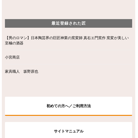
最近登録された匠
【男のロマン】日本陶芸界の巨匠神業の窯変師 真右エ門窯作 窯変が美しい
至極の酒器
小宮商店
家具職人 坂野原也
初めての方へ／ご利用方法
サイトマニュアル