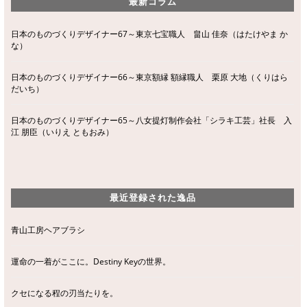
最新コラム
日本のものづくりデザイナー67～東京七宝職人 畠山 佳奈（はたけやま か
な）
日本のものづくりデザイナー66～東京額縁 額縁職人 栗原 大地（くりはら
だいち）
日本のものづくりデザイナー65～八女提灯制作会社「シラキ工芸」社長 入
江 朋臣（いりえ ともおみ）
最近登録された逸品
青山工房ヘアブラシ
運命の一着がここに。Destiny Keyの世界。
クセになる程の刃当たりを。