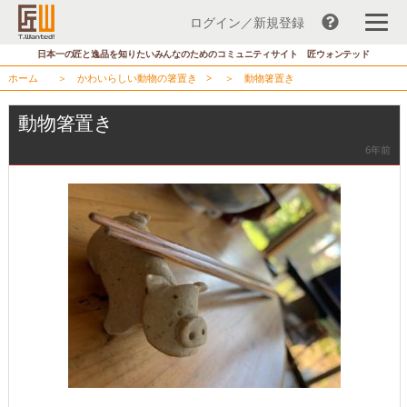
ログイン／新規登録
コ
日本一の匠と逸品を知りたいみんなのためのコミュニティサイト 匠ウォンテッド
ン
ホーム
＞
かわいらしい動物の箸置き
> ＞
動物箸置き
テ
ン
動物箸置き
ツ
6年前
へ
ス
キ
ッ
プ