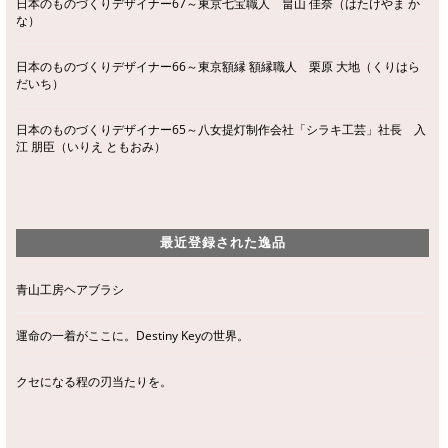
日本のものづくりデザイナー67～東京七宝職人 畠山 佳奈（はたけやま か
な）
日本のものづくりデザイナー66～東京額縁 額縁職人 栗原 大地（くりはら
だいち）
日本のものづくりデザイナー65～八女提灯制作会社「シラキ工芸」社長 入
江 朋臣（いりえ ともおみ）
最近登録された逸品
青山工房ヘアブラシ
運命の一着がここに。Destiny Keyの世界。
クセになる程の刃当たりを。