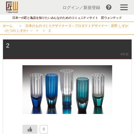
ログイン／新規登録
コ
日本一の匠と逸品を知りたいみんなのためのコミュニティサイト 匠ウォンテッド
ン
ホーム
＞
日本のものづくりデザイナー３～プロダクトデザイナー・辰野 しずか
テ
（たつの しずか）～
> ＞
2
ン
ツ
2
へ
4年前
ス
キ
ッ
プ
0