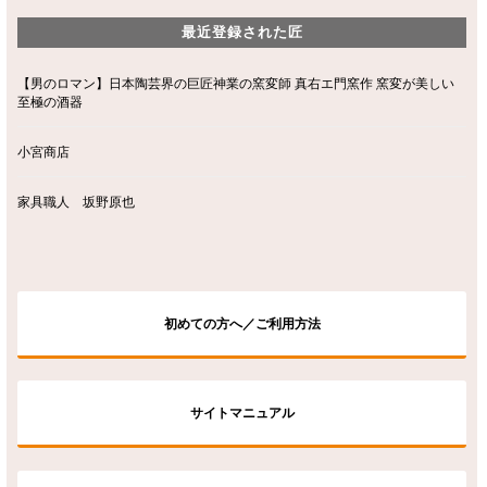
最近登録された匠
【男のロマン】日本陶芸界の巨匠神業の窯変師 真右エ門窯作 窯変が美しい
至極の酒器
小宮商店
家具職人 坂野原也
初めての方へ／ご利用方法
サイトマニュアル