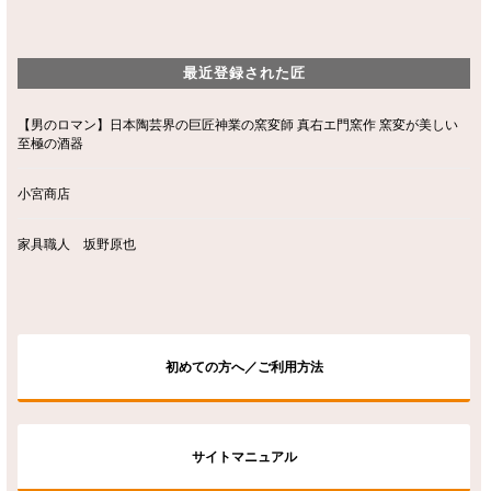
最近登録された匠
【男のロマン】日本陶芸界の巨匠神業の窯変師 真右エ門窯作 窯変が美しい
至極の酒器
小宮商店
家具職人 坂野原也
初めての方へ／ご利用方法
サイトマニュアル