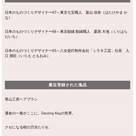
日本のものづくりデザイナー67～東京七宝職人 畠山 佳奈（はたけやま か
な）
日本のものづくりデザイナー66～東京額縁 額縁職人 栗原 大地（くりはら
だいち）
日本のものづくりデザイナー65～八女提灯制作会社「シラキ工芸」社長 入
江 朋臣（いりえ ともおみ）
最近登録された逸品
青山工房ヘアブラシ
運命の一着がここに。Destiny Keyの世界。
クセになる程の刃当たりを。