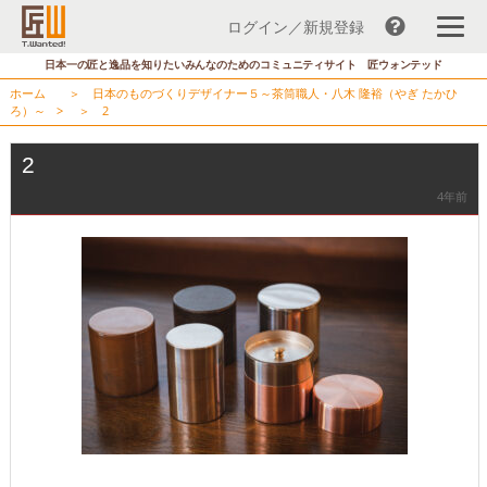
ログイン／新規登録
コ
日本一の匠と逸品を知りたいみんなのためのコミュニティサイト 匠ウォンテッド
ン
ホーム
＞
日本のものづくりデザイナー５～茶筒職人・八木 隆裕（やぎ たかひ
テ
ろ）～
> ＞
2
ン
ツ
2
へ
4年前
ス
キ
ッ
プ