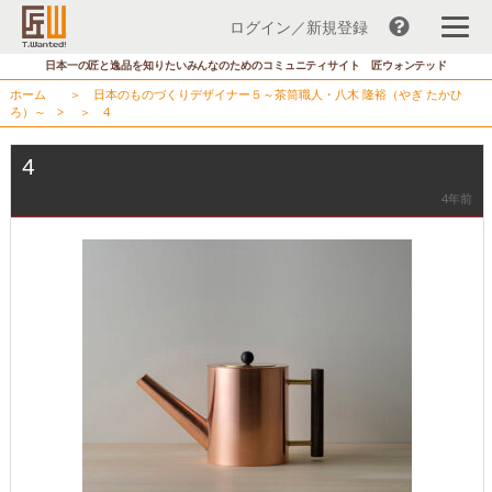
ログイン／新規登録
コ
日本一の匠と逸品を知りたいみんなのためのコミュニティサイト 匠ウォンテッド
ン
ホーム
＞
日本のものづくりデザイナー５～茶筒職人・八木 隆裕（やぎ たかひ
テ
ろ）～
> ＞
4
ン
ツ
4
へ
4年前
ス
キ
ッ
プ