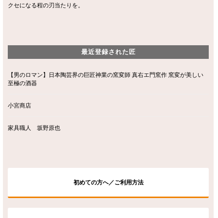
クセになる程の刃当たりを。
最近登録された匠
【男のロマン】日本陶芸界の巨匠神業の窯変師 真右エ門窯作 窯変が美しい
至極の酒器
小宮商店
家具職人 坂野原也
初めての方へ／ご利用方法