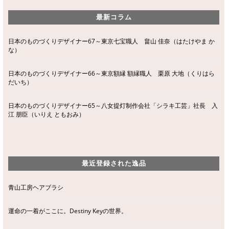
最新コラム
日本のものづくりデザイナー67～東京七宝職人 畠山 佳奈（はたけやま か
な）
日本のものづくりデザイナー66～東京額縁 額縁職人 栗原 大地（くりはら
だいち）
日本のものづくりデザイナー65～八女提灯制作会社「シラキ工芸」社長 入
江 朋臣（いりえ ともおみ）
最近登録された逸品
青山工房ヘアブラシ
運命の一着がここに。Destiny Keyの世界。