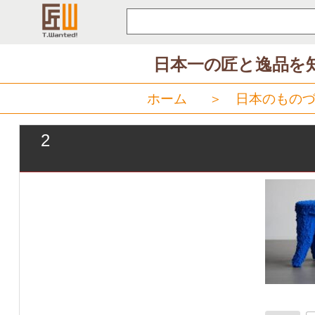
コ
ン
テ
日本一の匠と逸品を
ン
ツ
ホーム
＞
日本のものづ
へ
ス
2
キ
ッ
プ