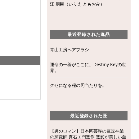
江 朋臣（いりえ ともおみ）
最近登録された逸品
青山工房ヘアブラシ
運命の一着がここに。Destiny Keyの世
界。
クセになる程の刃当たりを。
最近登録された匠
【男のロマン】日本陶芸界の巨匠神業
の窯変師 真右エ門窯作 窯変が美しい至