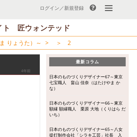
ログイン／新規登録
イト 匠ウォンテッド
ま りょうた）～
> ＞
2
最新コラム
4年前
日本のものづくりデザイナー67～東京
七宝職人 畠山 佳奈（はたけやま か
な）
日本のものづくりデザイナー66～東京
額縁 額縁職人 栗原 大地（くりはら だ
いち）
日本のものづくりデザイナー65～八女
提灯制作会社「シラキ工芸」社長 入