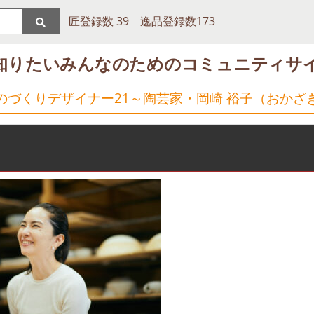
匠登録数 39 逸品登録数173
知りたいみんなのためのコミュニティサ
のづくりデザイナー21～陶芸家・岡崎 裕子（おかざ