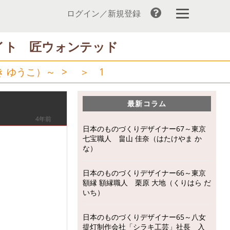
ログイン／新規登録
イト 匠ウォンテッド
き ゆうこ）～
> ＞
1
最新コラム
4年前
日本のものづくりデザイナー67～東京
七宝職人 畠山 佳奈（はたけやま か
な）
日本のものづくりデザイナー66～東京
額縁 額縁職人 栗原 大地（くりはら だ
いち）
日本のものづくりデザイナー65～八女
提灯制作会社「シラキ工芸」社長 入