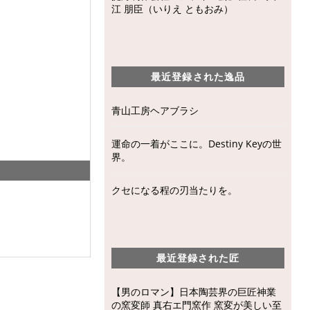
江 朋臣（いりえ ともおみ）
最近登録された逸品
青山工房ヘアブラシ
運命の一着がここに。Destiny Keyの世
界。
クセになる程の刃当たりを。
最近登録された匠
【男のロマン】日本陶芸界の巨匠神業
の窯変師 真右エ門窯作 窯変が美しい至