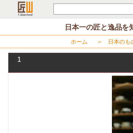
コ
ン
テ
日本一の匠と逸品を
ン
ツ
ホーム
＞
日本のも
へ
ス
1
キ
ッ
プ