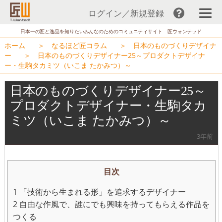
ログイン／新規登録
コ
日本一の匠と逸品を知りたいみんなのためのコミュニティサイト 匠ウォンテッド
ン
ホーム
＞
なるほど匠コラム
＞
日本のものづくりデザイナ
テ
ー
＞
日本のものづくりデザイナー25～プロダクトデザイナ
ー・生駒タカミツ（いこま たかみつ）～
ン
ツ
日本のものづくりデザイナー25～
へ
プロダクトデザイナー・生駒タカ
ス
ミツ（いこま たかみつ）～
キ
ッ
3年前
プ
目次
1
「技術から生まれる形」を追求するデザイナー
2
自由な作風で、誰にでも興味を持ってもらえる作品を
つくる