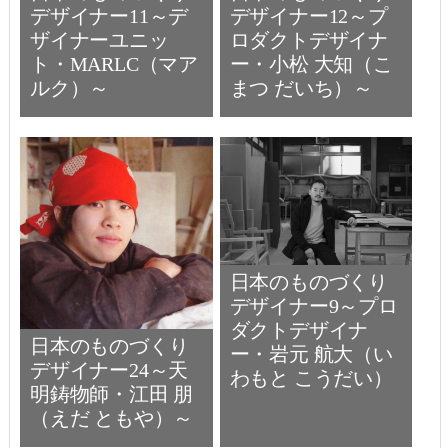
デザイナー11～デ
デザイナー12～プ
ザイナーユニッ
ロダクトデザイナ
ト・MARLC（マア
ー・小松 大知（こ
ルク）～
まつ だいち）～
日本のものづくり
デザイナー9～プロ
ダクトデザイナ
日本のものづくり
ー・岩元 航大（い
デザイナー24～天
わもと こうだい）
明鋳物師・江田 朋
（えだ ともや）～