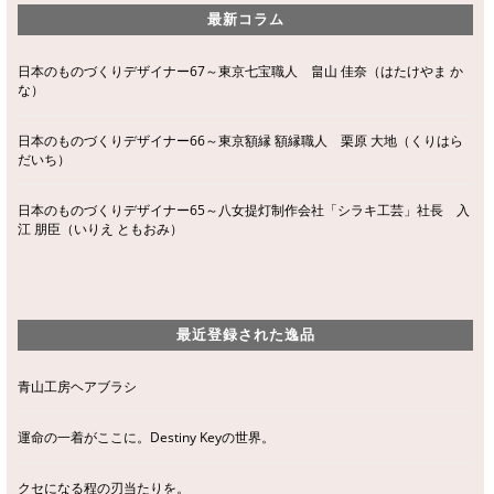
最新コラム
日本のものづくりデザイナー67～東京七宝職人 畠山 佳奈（はたけやま か
な）
日本のものづくりデザイナー66～東京額縁 額縁職人 栗原 大地（くりはら
だいち）
日本のものづくりデザイナー65～八女提灯制作会社「シラキ工芸」社長 入
江 朋臣（いりえ ともおみ）
最近登録された逸品
青山工房ヘアブラシ
運命の一着がここに。Destiny Keyの世界。
クセになる程の刃当たりを。