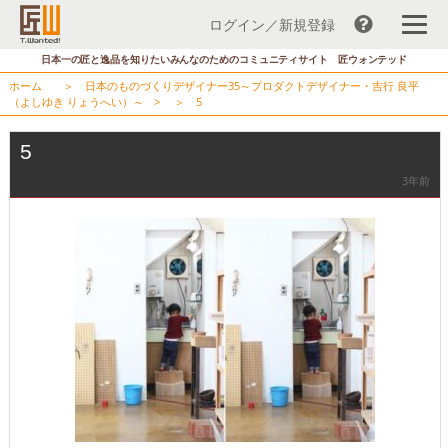
ログイン／新規登録
コ
日本一の匠と逸品を知りたいみんなのためのコミュニティサイト 匠ウォンテッド
ン
ホーム
＞
日本のものづくりデザイナー35～プロダクトデザイナー・吉行 良平
テ
（よしゆき りょうへい）～
> ＞
5
ン
ツ
5
へ
3年前
ス
キ
ッ
プ