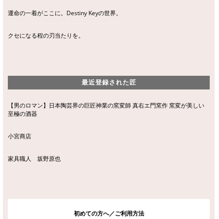
運命の一着がここに。Destiny Keyの世界。
クセになる程の刃当たりを。
最近登録された匠
【男のロマン】日本陶芸界の巨匠神業の窯変師 真右エ門窯作 窯変が美しい
至極の酒器
小宮商店
家具職人 坂野原也
初めての方へ／ご利用方法