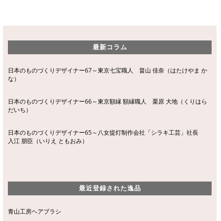
最新コラム
日本のものづくりデザイナー67～東京七宝職人 畠山 佳奈（はたけやま か
な）
日本のものづくりデザイナー66～東京額縁 額縁職人 栗原 大地（くりはら
だいち）
日本のものづくりデザイナー65～八女提灯制作会社「シラキ工芸」社長
入江 朋臣（いりえ ともおみ）
最近登録された逸品
青山工房ヘアブラシ