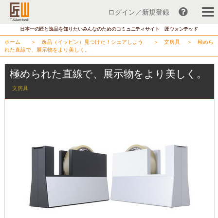
ログイン／新規登録
コ
日本一の匠と逸品を知りたいみんなのためのコミュニティサイト 匠ウォンテッド
ン
ホーム
＞
逸品（イッピン）見つけた！シェアしよう
＞
文房具
＞
極めら
テ
れた直線で、展示物をより美しく。
ン
ツ
極められた直線で、展示物をより美しく。
へ
文房具
ス
キ
ッ
プ