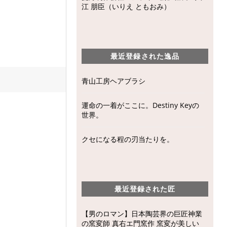
江 朋臣（いりえ ともおみ）
最近登録された逸品
青山工房ヘアブラシ
運命の一着がここに。Destiny Keyの
世界。
クセになる程の刃当たりを。
最近登録された匠
【男のロマン】日本陶芸界の巨匠神業
の窯変師 真右エ門窯作 窯変が美しい