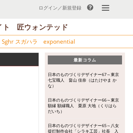
ログイン／新規登録
イト 匠ウォンテッド
＞
Sghr スガハラ exponential
最新コラム
日本のものづくりデザイナー67～東京
七宝職人 畠山 佳奈（はたけやま か
な）
日本のものづくりデザイナー66～東京
額縁 額縁職人 栗原 大地（くりはら
だいち）
日本のものづくりデザイナー65～八女
提灯制作会社「シラキ工芸」社長 入