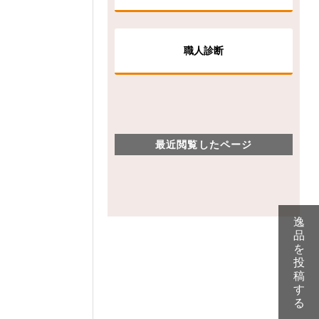
職人診断
最近閲覧したページ
逸
品
を
投
稿
す
る