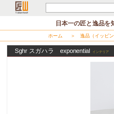
コ
ン
テ
日本一の匠と逸品を
ン
ツ
ホーム
＞
逸品（イッピン
へ
ス
Sghr スガハラ exponential
キ
インテリア
ッ
プ