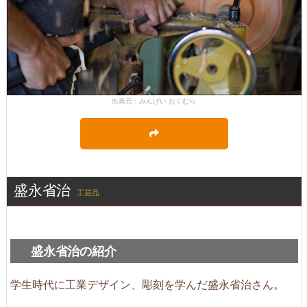
出典元：みんげい おくむら
盛永省治
工芸品
盛永省治の紹介
学生時代に工業デザイン、彫刻を学んだ盛永省治さん。