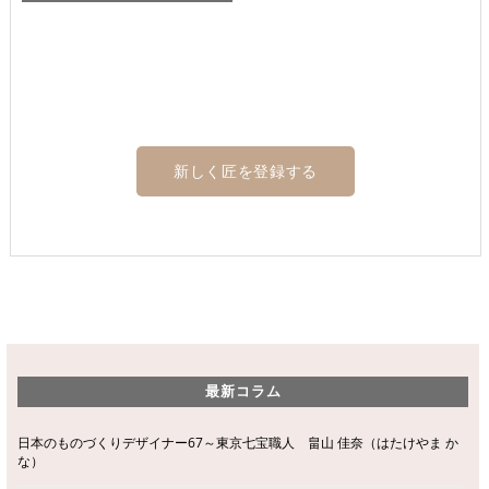
新しく匠を登録する
最新コラム
日本のものづくりデザイナー67～東京七宝職人 畠山 佳奈（はたけやま か
な）