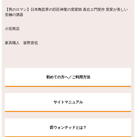
【男のロマン】日本陶芸界の巨匠神業の窯変師 真右エ門窯作 窯変が美しい
至極の酒器
小宮商店
家具職人 坂野原也
初めての方へ／ご利用方法
サイトマニュアル
匠ウォンテッドとは？