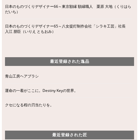
日本のものづくりデザイナー66～東京額縁 額縁職人 栗原 大地（くりはら
だいち）
日本のものづくりデザイナー65～八女提灯制作会社「シラキ工芸」社長
入江 朋臣（いりえ ともおみ）
最近登録された逸品
青山工房ヘアブラシ
運命の一着がここに。Destiny Keyの世界。
クセになる程の刃当たりを。
最近登録された匠