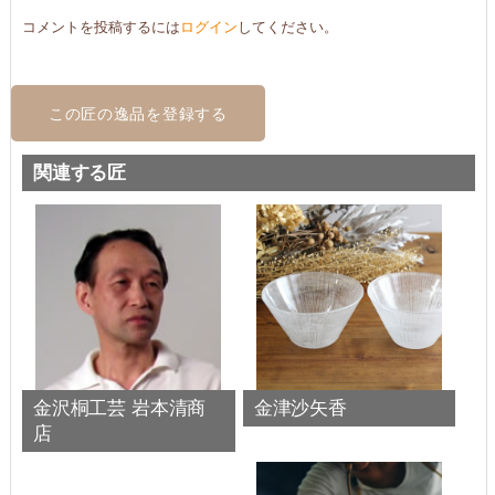
コメントを投稿するには
ログイン
してください。
この匠の逸品を登録する
関連する匠
金沢桐工芸 岩本清商
金津沙矢香
店