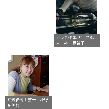
ガラス作家/ガラス職
人 林 亜希子
京焼伝統工芸士 小野
多美枝