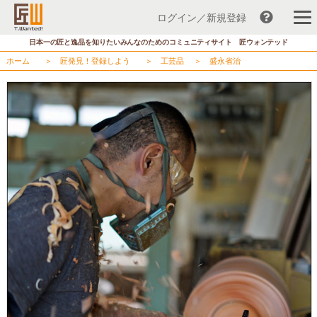
ログイン／新規登録
コ
日本一の匠と逸品を知りたいみんなのためのコミュニティサイト 匠ウォンテッド
ン
ホーム
＞
匠発見！登録しよう
＞
工芸品
＞
盛永省治
テ
ン
ツ
へ
ス
キ
ッ
プ