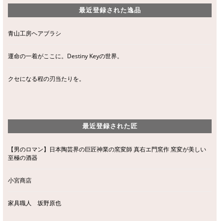
最近登録された逸品
青山工房ヘアブラシ
運命の一着がここに。Destiny Keyの世界。
クセになる程の刃当たりを。
最近登録された匠
【男のロマン】日本陶芸界の巨匠神業の窯変師 真右エ門窯作 窯変が美しい
至極の酒器
小宮商店
家具職人 坂野原也