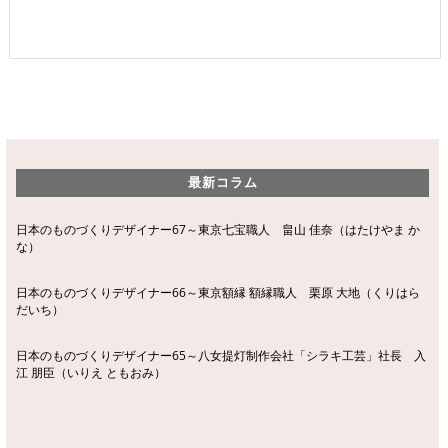
最新コラム
日本のものづくりデザイナー67～東京七宝職人 畠山 佳奈（はたけやま か
な）
日本のものづくりデザイナー66～東京額縁 額縁職人 栗原 大地（くりはら
だいち）
日本のものづくりデザイナー65～八女提灯制作会社「シラキ工芸」社長 入
江 朋臣（いりえ ともおみ）