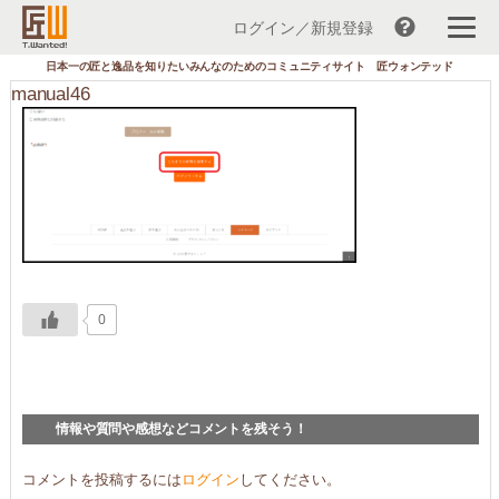
ログイン／新規登録
コ
日本一の匠と逸品を知りたいみんなのためのコミュニティサイト 匠ウォンテッド
ン
manual46
テ
ン
ツ
へ
ス
キ
ッ
プ
0
情報や質問や感想などコメントを残そう！
コメントを投稿するには
ログイン
してください。