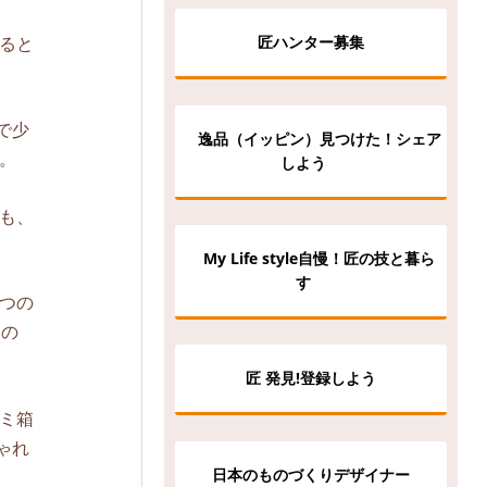
ると
匠ハンター募集
。
で少
逸品（イッピン）見つけた！シェア
。
しよう
も、
My Life style自慢！匠の技と暮ら
す
もつの
たの
匠 発見!登録しよう
ミ箱
ゃれ
日本のものづくりデザイナー