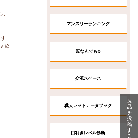
ら、
マンスリーランキング
入す
ミ箱
匠なんでもQ
交流スペース
逸
職人レッドデータブック
品
を
投
稿
す
目利きレベル診断
る