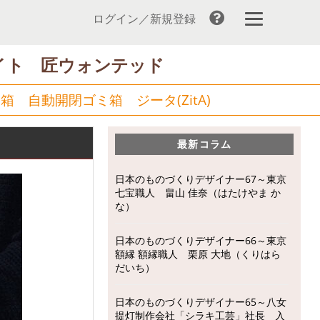
ログイン／新規登録
イト 匠ウォンテッド
箱 自動開閉ゴミ箱 ジータ(ZitA)
最新コラム
日本のものづくりデザイナー67～東京
七宝職人 畠山 佳奈（はたけやま か
な）
日本のものづくりデザイナー66～東京
額縁 額縁職人 栗原 大地（くりはら
だいち）
日本のものづくりデザイナー65～八女
提灯制作会社「シラキ工芸」社長 入