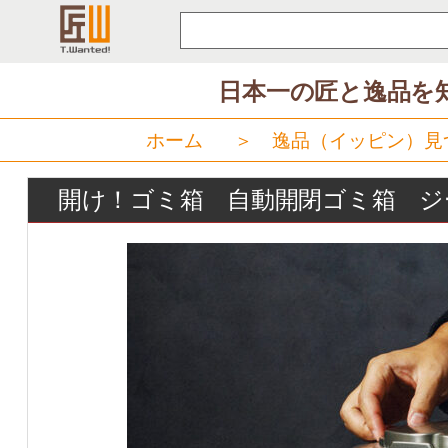
コ
ン
テ
日本一の匠と逸品を
ン
ツ
ホーム
＞
逸品（イッピン）見
へ
ス
開け！ゴミ箱 自動開閉ゴミ箱 ジータ(
キ
ッ
プ