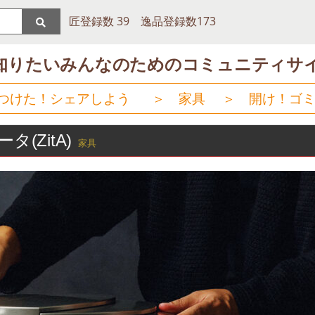
匠登録数 39 逸品登録数173
知りたいみんなのためのコミュニティサ
つけた！シェアしよう
＞
家具
＞
開け！ゴミ
ZitA)
家具