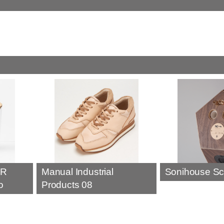
ER
Manual Industrial
Sonihouse Sc
o
Products 08