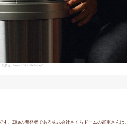
出典元：https://zita.life/story/
箱です。Zitaの開発者である株式会社さくらドームの富重さんは