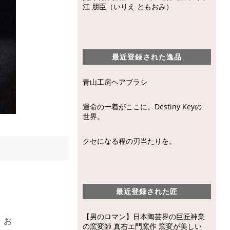
江 朋臣（いりえ ともおみ）
最近登録された逸品
青山工房ヘアブラシ
運命の一着がここに。Destiny Keyの
世界。
クセになる程の刃当たりを。
最近登録された匠
【男のロマン】日本陶芸界の巨匠神業
、お
の窯変師 真右エ門窯作 窯変が美しい